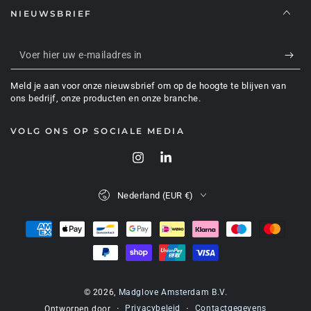
NIEUWSBRIEF
Voer
hier
Meld je aan voor onze nieuwsbrief om op de hoogte te blijven van
uw
ons bedrijf, onze producten en onze branche.
e-
VOLG ONS OP SOCIALE MEDIA
mailadres
in
Instagram
LinkedIn
Land/regio
Nederland (EUR €)
Betaalmethoden
© 2026,
Madglove Amsterdam B.V
.
Privacybeleid
Contactgegevens
Ontworpen door